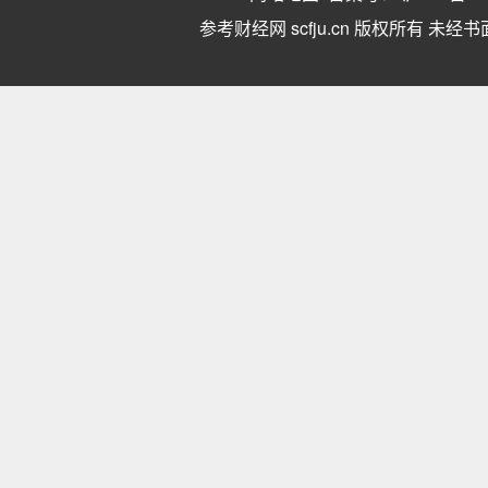
参考财经网 scfju.cn 版权所有