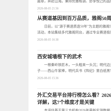
篇章，奔赴山海。秉持优雅格调、舒享悦己的品
2026-08-05 21:56
从赛道基因到百万品质，雅阁50
日前，以“源于赛道质造50年”为主题的雅
活动，本站集结多代雅阁同台，通过专业赛道极
2026-08-05 16:38
西安城墙根下的武术
一根秦岭铁匠木，一头粗来一头沉；明代边
子——西山牛家棒，明代兵书《阵纪》里白纸黑
2026-08-05 15:36
外汇交易平台排行榜怎么看？202
详解，这7个维度才是关键
本评估基于第三方机构2026年最新实测